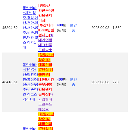
[원잡6시
동탄센타
간근무400
~대전,청
만원완제
주,홍성,예
이상]
산,천안,아
[투잡시70
400
만
분양
산,서산,공
45894
52
2025.09.03
1,559
0~800만원
(완제)
중
주,세종,당
완제급]
★
진,태안 코
대기업현
스 각각1
대그린푸
대
드배송
★
[차량가 선
착순1대
동탄센타
대폭인하
~천안/아
17년식 24
산/당진/대
00만원]
전/홍성/예
[1톤6시간
400
만
분양
48418
51
2026.08.08
278
산/서산/공
근무/400
(완제)
중
주/세종/태
만원완제
안 각코스
급이상]
대
각각1대
기업현대
그린푸드
배송
★
[차량가 선
착순1대
대폭인하
동탄센터
17년식 24