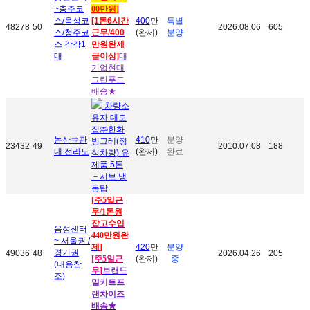
~충주코
00만원]
스/음성코
[1톤6시간
400
만
특별
48278
50
2026.08.06
605
스/청주코
근무/400
(완제)
분양
스 각각1
만원완제
대
급이상]
대
기업현대
그린푸드
배송
★
차량소
유자 대모
집㈜한화
논산
⇒관
410
만
분양
빙그레(정
23432
49
2010.07.08
188
내.전라도
(완제)
완료
식차량) 유
제품 5톤
－서브.냉
동탑
[
주5일근
무
/1톤
원
잡고수입
음성센터
440만원완
~ 서울권 /
제
]
420
만
분양
경기권
49036
48
2026.04.26
205
[주5일근
(완제)
중
(내용참
무
]
브랜드
조)
밀키트프
랜차이즈
배송
★