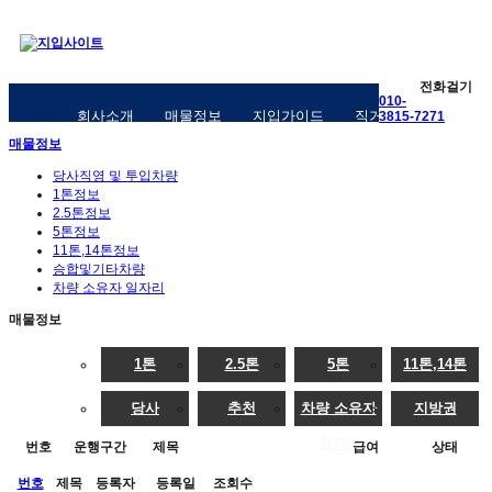
전화걸기
010-
회사소개
매물정보
지입가이드
직거래구인구직
3815-7271
매물정보
당사직영 및 투입차량
1톤정보
2.5톤정보
5톤정보
11톤,14톤정보
승합및기타차량
차량 소유자 일자리
매물정보
1톤
2.5톤
5톤
11톤,14톤
당사
추천
차량 소유자
지방권
일자리
번호
운행구간
제목
급여
상태
번호
제목
등록자
등록일
조회수