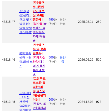
[주5일근
무,1톤원
충남(금
잡급여최
산)센터~
상 510만
근교 및 지
원완제]
490
만
분양
48315
47
2025.08.11
250
방권 (요
[일수월]
★
(완제)
완료
일별 운행
브랜드 유
코스다름)
명식품식
자재 배송
★
[주5일근
무/국,공휴
평택안중
일휴무]
센터 ~ 평
[지게차상
500
만
분양
48518
46
2026.06.22
510
택,화성 코
하차]
대기
(완제)
중
스
업
자동차
부품
배송
★
[그린푸드
코스중 유
일한2회
전,원잡50
동탄센타
0만원완제
~ 1회전:
이상]
500
만
분양
서산배
47513
45
2024.12.08
978
[투잡시 80
(완제)
완료
송/2회전:
0만원완제
아산배송