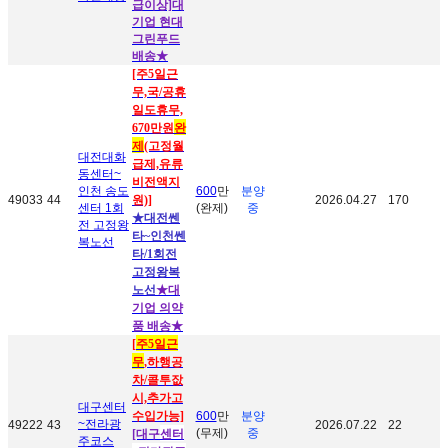
급이상]대
기업 현대
그린푸드
배송
★
[주5일근
무,국/공휴
일도휴무,
670만원
완
제
(고정월
대전대화
급제,유류
동센터~
비전액지
인천 송도
600
만
분양
49033
44
원)]
2026.04.27
170
센터 1회
(완제)
중
★대전쎈
전 고정왕
타~인천쎈
복노선
타/1회전
고정왕복
노선
★대
기업 의약
품 배송★
[
주5일근
무
,하행공
차/콜투잢
시,추가고
대구센터
수입가능]
600
만
분양
~전라광
49222
43
2026.07.22
22
(무제)
중
[대구
센터
주코스