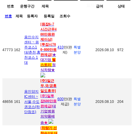
일자리
번호
운행구간
제목
급여
상태
번호
제목
등록자
등록일
조회수
[원잡6~7
시간근무4
00만원완
용인수지
제이상]
센터 ~ 원
[투잡시70
주코스1
410
만(완
특별
0~800만원
47773
162
2026.08.10
972
대/춘천,홍
제)
분양
완제급]
★
천코스 1
대기업
웰
대
스토리
정
식차량
★
[주5일근
무,국/공휴
일도휴무]
용인양지
[
주5일투
IC센터 ~
600
만(완
특별
잡600만원
48656
161
서울,수도
2026.08.10
204
제급)
분양
완제급
]
대
권코스(하
기업병원
단참조)
의약품배
송
★
[
차량가 선
착순1대 대