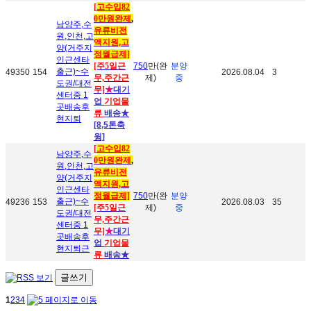
[
고수입82
0만원완제
,
남양주,수
유류비전
원,인천,고
액지원,고
양(거주지
정월급제]
인근센타
[주5일근
750
만(완
분양
출근)~수
49350
154
2026.08.04
3
무,주간근
제)
중
도권/대전
무]
★
대기
센터중 1
업
기업물
곳배송후
류
배송
★
현지퇴
[8,5톤축
윙]
[
고수입82
남양주,수
0만원완제
,
원,인천,고
유류비전
양(거주지
액지원,고
인근센타
정월급제]
750
만(완
분양
출근)~수
49236
153
2026.08.03
35
[주5일근
제)
중
도권/대전
무,주간근
센터중 1
무]
★
대기
곳배송후
업
기업물
현지퇴근
류
배송
★
글쓰기
1
2
3
4