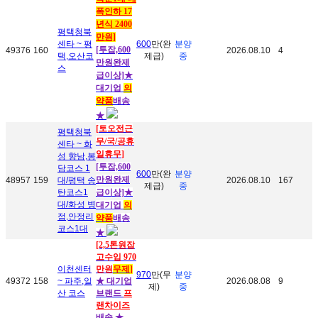
폭인하 17
년식 2400
평택청북
만원]
센타 ~ 평
600
만(완
분양
[투잡,600
49376
160
2026.08.10
4
택,오산코
제급)
중
만원완제
스
급이상]★
대기업
의
약품
배송
★
[
토오전근
평택청북
무
/국/
공휴
센타 ~ 화
일휴
무
]
성 향남,봉
[투잡,600
담코스 1
600
만(완
분양
만원완제
48957
159
대/평택 송
2026.08.10
167
제급)
중
탄코스1
급이상]★
대/화성 병
대기업
의
점,안정리
약품
배송
코스1대
★
[2,5톤원잡
고수입 970
이천센터
만원
무제
]
970
만(무
분양
49372
158
~ 파주,일
★ 대기업
2026.08.08
9
제)
중
산 코스
브랜드
프
랜차이즈
배송 ★