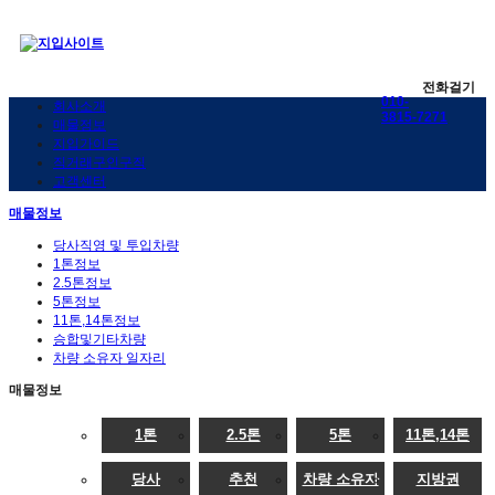
전화걸기
010-
회사소개
3815-7271
매물정보
지입가이드
직거래구인구직
고객센터
매물정보
당사직영 및 투입차량
1톤정보
2.5톤정보
5톤정보
11톤,14톤정보
승합및기타차량
차량 소유자 일자리
매물정보
1톤
2.5톤
5톤
11톤,14톤
당사
추천
차량 소유자
지방권