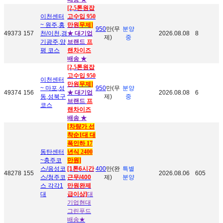
[2,5톤원잡
이천센터
고수입 950
~ 원주,홍
만원
무제
]
950
만(무
분양
49373
157
천/이천,경
★ 대기업
2026.08.08
8
제)
중
기광주,양
브랜드
프
평 코스
랜차이즈
배송 ★
[2,5톤원잡
고수입 950
이천센터
만원
무제
]
~ 마포,성
950
만(무
분양
49374
156
★ 대기업
2026.08.08
6
동,성북구
제)
중
브랜드
프
코스
랜차이즈
배송 ★
[차량가 선
착순1대 대
폭인하 17
동탄센터
년식 2400
~충주코
만원]
스/음성코
[1톤6시간
400
만(완
특별
48278
155
2026.08.06
605
스/청주코
근무/400
제)
분양
스 각각1
만원완제
대
급이상]
대
기업현대
그린푸드
배송
★