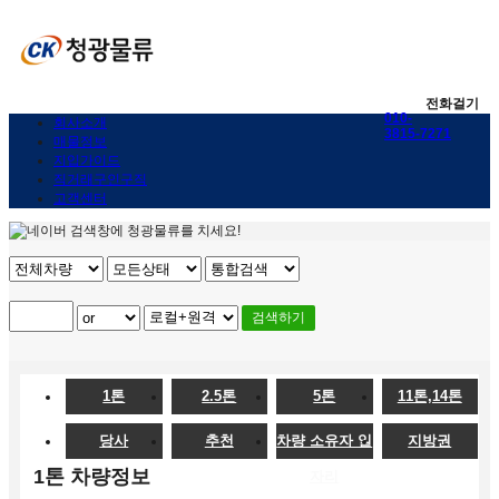
전화걸기
010-
회사소개
3815-7271
매물정보
지입가이드
직거래구인구직
고객센터
검색하기
1톤
2.5톤
5톤
11톤,14톤
당사
추천
차량 소유자 일
지방권
1톤 차량정보
자리