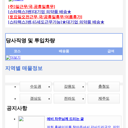
[주5일근무/국,공휴일휴무]
[
스타랙스3밴
]
대기업 의약품 배송★
[토요일오전근무,국/공휴일휴무/여름휴가]
[스타랙스3밴,65세도근무가능]★대기업 의약품 배송★
당사직영 및 투입차량
코스
배송품
급여
지역별 매물정보
수도권
강원도
충청도
경상도
전라도
제주도
공지사항
예비 차주님께 드리는 글
저희 홈페이지를 찾아주셔서 감사드리구요. 지입