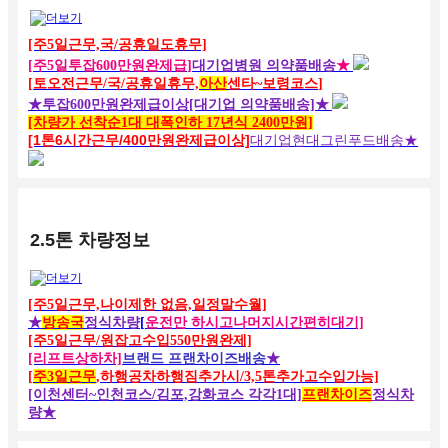
[주5일근무,국/공휴일도휴무]
[
주5일투잡600만원완제급
]
대기업병원 의약품배송
★
[
토오전근무
/국/
공휴
일휴
무,
아산
센타~보령코스
]
★투잡600만원완제급이상
[대기업 의약품배송]★
[차량가 선착순1대 대폭인하 17년식 2400만원]
[1톤6시간근무/400만원완제급이상]
대기업현대그린푸드배송
★
2.5톤 차량정보
[주5일근무,나이제한 없음,일정말수월]
★
방송국
정식차량
[
운전만 하시고나머지시간편히대기]
[주5일근무/원잡고수입550만원완제]
[리프트상하차]
브랜드 프랜차이즈
배송
★
[
주3일근무
,하행공차하행짐추가시/3,5톤추가고수입가능]
[이천
센터~인천코스/김포,강화코스 각각1대]
프랜차이즈
정식차
량★