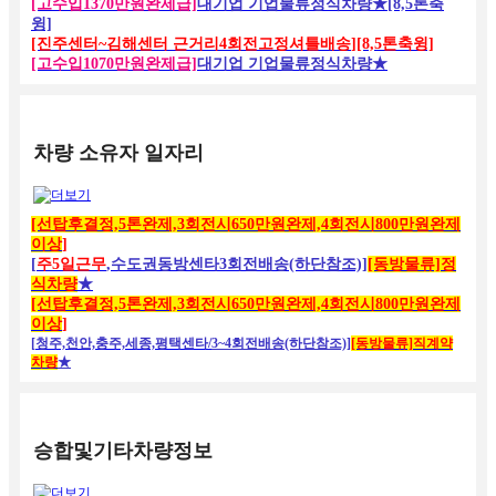
[고수입1370만원완제급]
대기업 기업물류정식차량
★[8,5톤축
윙]
[진주센터~김해센터 근거리4회전고정셔틀배송
][8,5톤축윙]
[고수입1070만원완제급]
대기업 기업물류정식차량
★
차량 소유자 일자리
[선탑후결정,5톤완제,3회전시650
만원완제,4회전시800만원완제
이상
]
[
주5일근무
,수도권동방센타3회전배송(하단참조)]
[동방물류]정
식차량
★
[선탑후결정,5톤완제,3회전시650
만원완제,4회전시800만원완제
이상
]
[
청주,천안,충주,세종,평택센타
/
3~4회전배송(하단참조)]
[동방물류]직계약
차량
★
승합및기타차량정보